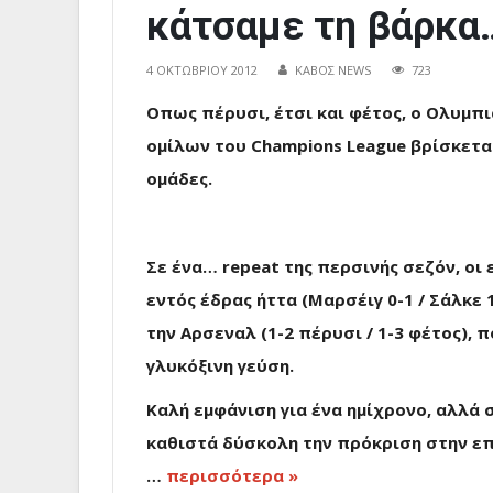
κάτσαμε τη βάρκα…
4 ΟΚΤΩΒΡΊΟΥ 2012
ΚΑΒΟΣ NEWS
723
Οπως πέρυσι, έτσι και φέτος, ο Ολυμπι
ομίλων του Champions League βρίσκεται
ομάδες.
Σε ένα… repeat της περσινής σεζόν, οι
εντός έδρας ήττα (Μαρσέιγ 0-1 / Σάλκε 
την Αρσεναλ (1-2 πέρυσι / 1-3 φέτος),
γλυκόξινη γεύση.
Καλή εμφάνιση για ένα ημίχρονο, αλλά
καθιστά δύσκολη την πρόκριση στην επ
…
περισσότερα »