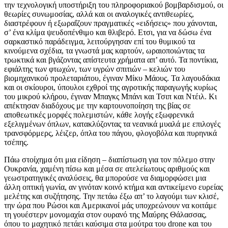
την τεχνολογική υποστήριξη του πληροφοριακού βομβαρδισμού, οι
θεωρίες συνωμοσίας, αλλά και οι αναλογικές αντιθεωρίες,
διαστρέφουν ή εξωραΐζουν πραγματικές «ειδήσεις» που χάνονται,
σ’ ένα κλίμα ψευδοπένθιμο και θλιβερό. Ετσι, για να δώσω ένα
σαρκαστικό παράδειγμα, λειτούργησαν επί του θυμικού τα
κινούμενα σχέδια, τα γνωστά μας καρτούν, ωραιοποιώντας τα
τρωκτικά και βγάζοντας απίστευτα χρήματα απ’ αυτό. Τα ποντίκια,
εφιάλτης των φτωχών, των υγρών σπιτιών – κελιών του
βιομηχανικού προλεταριάτου, έγιναν Μίκυ Μάους. Τα λαγουδάκια
και οι σκίουροι, ύπουλοι εχθροί της αγροτικής παραγωγής κυρίως
του μικρού κλήρου, έγιναν Μπαγκς Μπάνι και Τσιπ και Ντέιλ. Κι
απέκτησαν διαδόχους με την καρτουνοποίηση της βίας σε
αποθεωτικές μορφές πολεμιστών, κάθε λογής εξωφρενικά
εξελιγμένων όπλων, κατακλύζοντας τα νεανικά μυαλά με επιλογές
τρανσφόρμερς, λέιζερ, όπλα του πάγου, φλογοβόλα και πυρηνικά
τσέπης.
Πάω στοίχημα ότι μια είδηση – διαπίστωση για τον πόλεμο στην
Ουκρανία, χαμένη πίσω και μέσα σε ατελείωτους αριθμούς και
γεωστρατηγικές αναλύσεις, θα μπορούσε να διαμορφώσει μια
άλλη οπτική γωνία, αν γινόταν κοινό κτήμα και αντικείμενο ευρείας
μελέτης και συζήτησης. Την πετάω έξω απ’ το λαγούμι των κλισέ,
την ώρα που Ρώσοι και Αμερικανοί μάς υποχρεώνουν να κοιτάμε
τη γουέστερν μονομαχία στον ουρανό της Μαύρης Θάλασσας,
όπου το μαχητικό πετάει καύσιμα στα μούτρα του drone και του