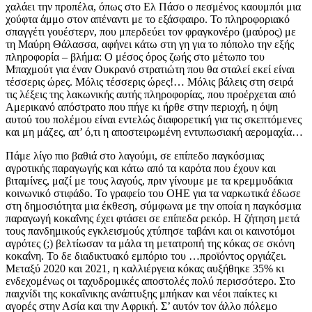
χαλάει την προπέλα, όπως στο Ελ Πάσο ο πεσμένος καουμπόι μια
χούφτα άμμο στον απέναντι με το εξάσφαιρο. Το πληροφοριακό
σπαγγέτι γουέστερν, που μπερδεύει τον φραγκονέρο (μαύρος) με
τη Μαύρη Θάλασσα, αφήνει κάτω στη γη για το πόπολο την εξής
πληροφορία – βλήμα: Ο μέσος όρος ζωής στο μέτωπο του
Μπαχμούτ για έναν Ουκρανό στρατιώτη που θα σταλεί εκεί είναι
τέσσερις ώρες. Μόλις τέσσερις ώρες!… Μόλις βάλεις στη σειρά
τις λέξεις της λακωνικής αυτής πληροφορίας, που προέρχεται από
Αμερικανό απόστρατο που πήγε κι ήρθε στην περιοχή, η όψη
αυτού του πολέμου είναι εντελώς διαφορετική για τις σκεπτόμενες
και μη μάζες, απ’ ό,τι η αποστειρωμένη εντυπωσιακή αερομαχία…
Πάμε λίγο πιο βαθιά στο λαγούμι, σε επίπεδο παγκόσμιας
αγροτικής παραγωγής και κάτω από τα καρότα που έχουν και
βιταμίνες, μαζί με τους λαγούς, πριν γίνουμε με τα κρεμμυδάκια
κοινωνικό στιφάδο. Το γραφείο του ΟΗΕ για τα ναρκωτικά έδωσε
στη δημοσιότητα μια έκθεση, σύμφωνα με την οποία η παγκόσμια
παραγωγή κοκαΐνης έχει φτάσει σε επίπεδα ρεκόρ. Η ζήτηση μετά
τους πανδημικούς εγκλεισμούς χτύπησε ταβάνι και οι καινοτόμοι
αγρότες (;) βελτίωσαν τα μάλα τη μετατροπή της κόκας σε σκόνη
κοκαΐνη. Το δε διαδικτυακό εμπόριο του …προϊόντος οργιάζει.
Μεταξύ 2020 και 2021, η καλλιέργεια κόκας αυξήθηκε 35% κι
ενδεχομένως οι ταχυδρομικές αποστολές πολύ περισσότερο. Στο
παιχνίδι της κοκαΐνικης ανάπτυξης μπήκαν και νέοι παίκτες κι
αγορές στην Ασία και την Αφρική. Σ’ αυτόν τον άλλο πόλεμο