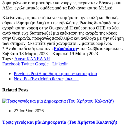
ξεφυτρώνουν σαν μανιτάρια καινούργιες, πέραν των Βάγκνερ και
Αζόφ, εγκληματικές ομάδες από τα Βαλκάνια και το Μεξικό.
Kλείνοντας, ας σας αφήσω να εκτιμήσετε την «καλή και θετικής
αύρας είδηση» (μπλιαχ) ότι η εισβολή της Ρωσίας διατάραξε την
αγορά και τη χρήση στην Ουκρανία! Η έκθεση του ΟΗΕ το λέει
αυτό γιατί είχε διαπιστωθεί μια επέκταση της αγοράς της κόκας
στην Ουκρανία, προφανώς παράλληλα και ανάλογα με την αύξηση
των σιτηρών. Σκεφτείτε γιατί χανόμαστε …μαστουρωμένοι.
* Αναδημοσίευση από τον «
Ριζοσπάστη
» του Σαββατοκύριακου ,
Σάββατο 18 Μάρτη 2023 – Κυριακή 19 Μάρτη 2023
Tags :
Λιάνα ΚΑΝΕΛΛΗ
Facebook
Twitter
Google+
Linkedin
Previous Post
Η αριθμητική του νεκροταφείου
Next Post
Ένα Μύθο θα σας ‘πω . . .
Related Posts
27 Ιουλίου 2026
Τρεις γενιές και μία Δημοκρατία (Του Χρήστου Καλαντζή)