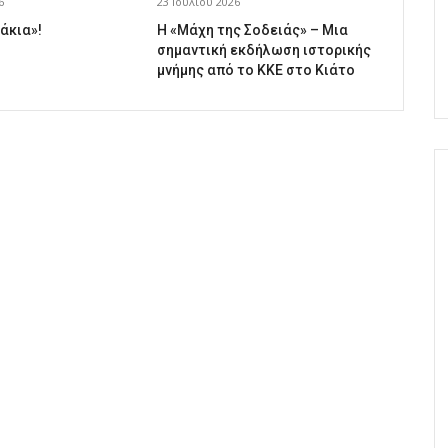
6
23 Ιουλίου 2026
άκια»!
Η «Μάχη της Σοδειάς» – Μια
σημαντική εκδήλωση ιστορικής
μνήμης από το ΚΚΕ στο Κιάτο