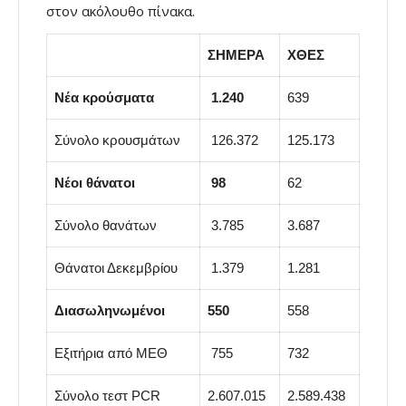
στον ακόλουθο πίνακα.
ΣΗΜΕΡΑ
ΧΘΕΣ
Νέα κρούσματα
1.240
639
Σύνολο κρουσμάτων
126.372
125.173
Νέοι θάνατοι
98
62
Σύνολο θανάτων
3.785
3.687
Θάνατοι Δεκεμβρίου
1.379
1.281
Διασωληνωμένοι
550
558
Εξιτήρια από ΜΕΘ
755
732
Σύνολο τεστ PCR
2.607.015
2.589.438