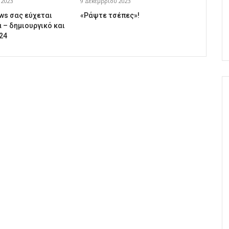
 2023
9 Δεκεμβρίου 2023
ews σας εύχεται
«Ράψτε τσέπες»!
 – δημιουργικό και
24