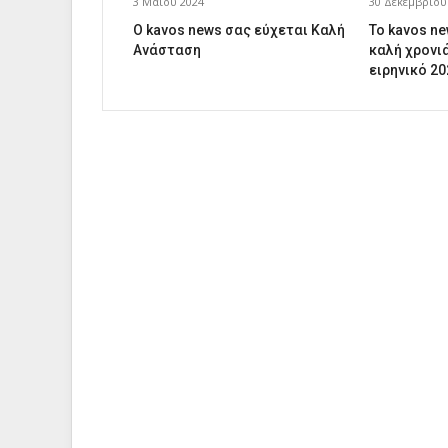
3 Μαΐου 2024
30 Δεκεμβρίου
Ο kavos news σας εύχεται Καλή
Το kavos n
Ανάσταση
καλή χρονιά
ειρηνικό 20