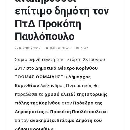
επίτιμο δημότη τον
ΠτΔ Προκόπη
Παυλόπουλο
27 ΙΟΥΝΊΟΥ 2017
ΚΑΒΟΣ NEWS
1042
Σε μια σεμνή τελετή την Τετάρτη 28 Ιουνίου
2017 στο
Δημοτικό Θέατρο Κορίνθου
¨ΘΩΜΑΣ ΘΩΜΑΙΔΗΣ¨
ο
Δήμαρχος
Κορινθίων
Αλέξανδρος Πνευματικός θα
παραδώσει το
χρυσό κλειδί της Ιστορικής
πόλης της Κορίνθου
στον
Πρόεδρο της
Δημοκρατίας κ. Προκόπη Παυλόπουλο
και
θα τον
ανακηρύξει Επίτιμο Δημότη του
Δήμου Κορινθίω
ν.