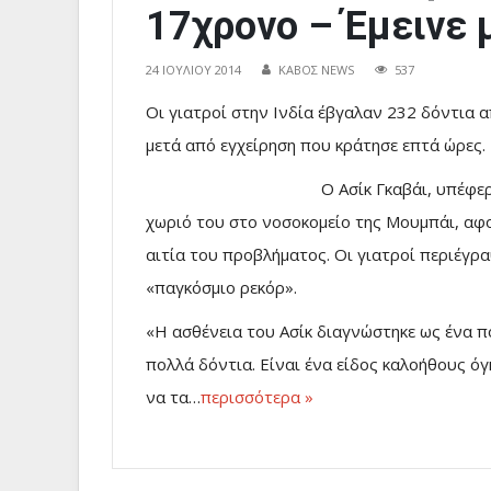
17χρονο – Έμεινε 
24 ΙΟΥΛΊΟΥ 2014
ΚΑΒΟΣ NEWS
537
Οι γιατροί στην Ινδία έβγαλαν 232 δόντια 
μετά από εγχείρηση που κράτησε επτά ώρες.
Ο Ασίκ Γκαβάι, υπέφε
χωριό του στο νοσοκομείο της Μουμπάι, αφο
αιτία του προβλήματος. Οι γιατροί περιέγρ
«παγκόσμιο ρεκόρ».
«Η ασθένεια του Ασίκ διαγνώστηκε ως ένα 
πολλά δόντια. Είναι ένα είδος καλοήθους όγ
να τα…
περισσότερα »