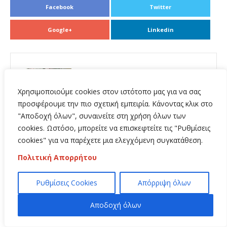
Facebook
Twitter
Google+
Linkedin
Previous Post
Μετά το «γάντι που πέταξε» ο
Χρησιμοποιούμε cookies στον ιστότοπο μας για να σας
Σταματόπουλος… «πλειοδοσία»
προσφέρουμε την πιο σχετική εμπειρία. Κάνοντας κλικ στο
Ταγαρά για την υδροδότηση του
"Αποδοχή όλων", συναινείτε στη χρήση όλων των
Διμηνιού!
cookies. Ωστόσο, μπορείτε να επισκεφτείτε τις "Ρυθμίσεις
cookies" για να παρέχετε μια ελεγχόμενη συγκατάθεση.
Next Post
Γιώργος Ψυχογιός: Άμεσες και ουσιαστικές
Πολιτική Απορρήτου
παρεμβάσεις για την στήριξη των
σταφιδοπαραγωγών
Ρυθμίσεις Cookies
Απόρριψη όλων
Αποδοχή όλων