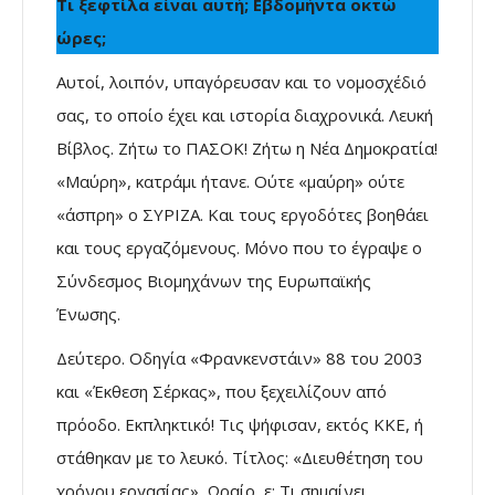
Τι ξεφτίλα είναι αυτή; Εβδομήντα οκτώ
ώρες;
Αυτοί, λοιπόν, υπαγόρευσαν και το νομοσχέδιό
σας, το οποίο έχει και ιστορία διαχρονικά. Λευκή
Βίβλος. Ζήτω το ΠΑΣΟΚ! Ζήτω η Νέα Δημοκρατία!
«Μαύρη», κατράμι ήτανε. Ούτε «μαύρη» ούτε
«άσπρη» ο ΣΥΡΙΖΑ. Και τους εργοδότες βοηθάει
και τους εργαζόμενους. Μόνο που το έγραψε ο
Σύνδεσμος Βιομηχάνων της Ευρωπαϊκής
Ένωσης.
Δεύτερο. Οδηγία «Φρανκενστάιν» 88 του 2003
και «Έκθεση Σέρκας», που ξεχειλίζουν από
πρόοδο. Εκπληκτικό! Τις ψήφισαν, εκτός ΚΚΕ, ή
στάθηκαν με το λευκό. Τίτλος: «Διευθέτηση του
χρόνου εργασίας». Ωραίο, ε; Τι σημαίνει