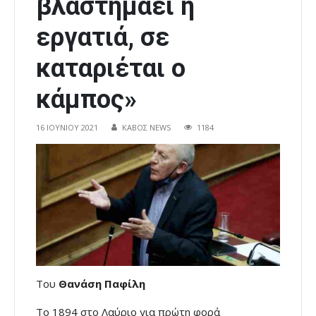
βλαστημάει η
εργατιά, σε
καταριέται ο
κάμπος»
16 ΙΟΥΝΊΟΥ 2021
ΚΑΒΟΣ NEWS
1184
Του
Θανάση Παφίλη
Το 1894 στο Λαύριο για πρώτη φορά