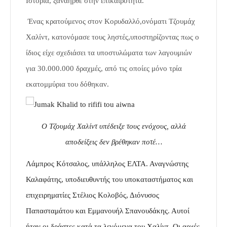
Ιστορία, ξαναήρθε στην επικαιρότητα.
Ένας κρατούμενος στον Κορυδαλλό,ονόματι Τζουμάχ
Χαλίντ, κατονόμασε τους ληστές,υποστηρίζοντας πως ο
ίδιος είχε σχεδιάσει τα υποστυλώματα των λαγουμιών
για 30.000.000 δραχμές, από τις οποίες μόνο τρία
εκατομμύρια του δόθηκαν.
Ο Τζουμάχ Χαλίντ υπέδειξε τους ενόχους, αλλά
αποδείξεις δεν βρέθηκαν ποτέ…
Λάμπρος Κότσαλος, υπάλληλος ΕΛΤΑ. Αναγνώστης
Καλαφάτης, υποδιευθυντής του υποκαταστήματος και
επιχειρηματίες Στέλιος Κολοβός, Διόνυσος
Παπασταμάτου και Εμμανουήλ Σπανουδάκης. Αυτοί
ήταν οι δράστες κατά τα λεγόμενα του Χαλίντ. Οι αρχές