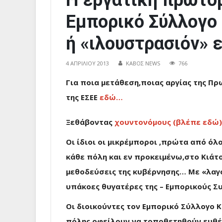
Η εργατική πρωτομ
Εμπορικό Σύλλογο 
ή «ιλουστρασιόν» 
4 ΑΠΡΙΛΊΟΥ 2013
ΚΑΒΟΣ NEWS
766
Για ποια μετάθεση,ποιας αργίας της Πρ
της ΕΣΕΕ
εδώ…
Ξεθάβοντας
χουντονόμους (βλέπε εδώ)
Οι ίδιοι οι μικρέμποροι ,πρώτα από όλ
κάθε πόλη και εν προκειμένω,στο Κιάτ
μεθοδεύσεις της κυβέρνησης… Με «λαγού
υπάκοες θυγατέρες της – Εμπορικούς Σ
Οι διοικούντες τον Εμπορικό Σύλλογο 
πόλης οφείλουν να τοποθετηθούν ευθέ