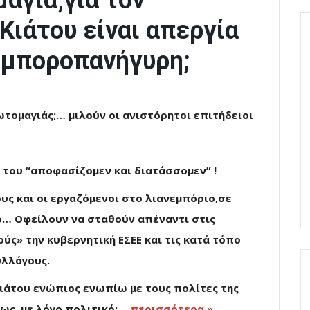
αγιά,για τον
Κιάτου είναι απεργία
εμποροπανήγυρη;
ωτομαγιάς;… μιλούν οι ανιστόρητοι επιτήδειοι
του “αποφασίζομεν και διατάσσομεν” !
ους και οι εργαζόμενοι στο λιανεμπόριο,σε
ο… Οφείλουν να σταθούν απέναντι στις
ς» την κυβερνητική ΕΣΕΕ και τις κατά τόπο
υλλόγους.
Κιάτου ενώπιος ενωπίω με τους πολίτες της
ως, με λόγο πολιτικό:…
περισσότερα »