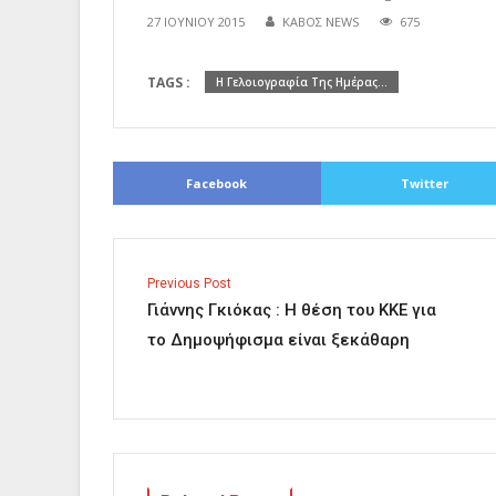
27 ΙΟΥΝΊΟΥ 2015
ΚΑΒΟΣ NEWS
675
TAGS :
Η Γελοιογραφία Της Ημέρας...
Facebook
Twitter
Previous Post
Γιάννης Γκιόκας : Η θέση του ΚΚΕ για
το Δημοψήφισμα είναι ξεκάθαρη