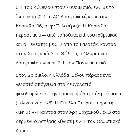
0-1 του Κύψελου στον Συνοικισμό, ενώ με το
ίδιο σκορ (0-1) ο ΑΟ Λουτράκι κέρδισε την
Κόρινθο ’06, στην Ξυλοκέριζα. Η Κόρινθος
πέρασε με 0-4 από τα Ίσθμια επί του Ισθμιακού
και ο Τενεάτης με 0-2 από το Γαλατάκι κόντρα
στον Σαρωνικό. Στο Θώδειο, ο Ολυμπιακός
Λουτρακίου νίκησε 2-1 τον Παννεμεατικό.
Στον 2ο όμιλο, η Ελλάδα Βέλου πέρασε ένα
γελαστό απόγευμα στο Ζευγολατιό
φιλοδωρώντας την τοπική ομάδα με έξη τέρματα
(τελικο σκορ 1-6). Η Θύελλα Πετρίου πήρε τη
νίκη με 4-1 κόντρα στον Άρη Βοχαϊκού , ενώ στο
Δερβένι ο Αστέρας λύγισε με 2-1 τον Ολυμπιακό
Άσσου.