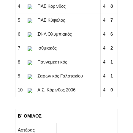
4
ΠΑΣ Κόρινθος
4
8
5
ΠΑΣ Κύψελος
4
7
6
ΣΦΛ Ολυμπιακός
4
6
7
Ισθμιακός
4
2
8
Παννεμεατικός
4
1
9
Σαρωνικός Γαλατακίου
4
1
10
Α.Σ. Κόρινθος 2006
4
0
Β΄ ΟΜΙΛΟΣ
Αστέρας