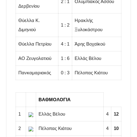
2 : 1
Ολυμπιακός Άσσου
Δερβενίου
Θύελλα Κ.
Ηρακλής
1 : 2
Διμηνιού
Ξυλοκάστρου
Θύελλα Πετρίου
4 : 1
Άρης Βοχαϊκού
ΑΟ Zευγολατιού
1 : 6
Ελλάς Βέλου
Πανκαμαριακός
0 : 3
Πέλοπας Κιάτου
ΒΑΘΜΟΛΟΓΙΑ
1
Ελλάς Βέλου
4
12
2
Πέλοπας Κιάτου
4
10