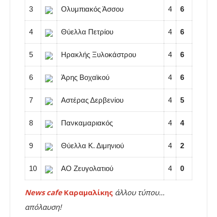
3
Ολυμπιακός Άσσου
4
6
4
Θύελλα Πετρίου
4
6
5
Ηρακλής Ξυλοκάστρου
4
6
6
Άρης Βοχαϊκού
4
6
7
Αστέρας Δερβενίου
4
5
8
Πανκαμαριακός
4
4
9
Θύελλα Κ. Διμηνιού
4
2
10
ΑΟ Zευγολατιού
4
0
News cafe
Καραμαλίκης
άλλου τύπου…
απόλαυση!