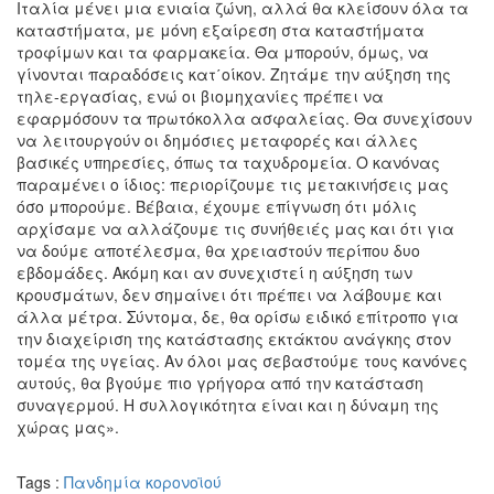
Ιταλία μένει μια ενιαία ζώνη, αλλά θα κλείσουν όλα τα
καταστήματα, με μόνη εξαίρεση στα καταστήματα
τροφίμων και τα φαρμακεία. Θα μπορούν, όμως, να
γίνονται παραδόσεις κατ΄οίκον. Ζητάμε την αύξηση της
τηλε-εργασίας, ενώ οι βιομηχανίες πρέπει να
εφαρμόσουν τα πρωτόκολλα ασφαλείας. Θα συνεχίσουν
να λειτουργούν οι δημόσιες μεταφορές και άλλες
βασικές υπηρεσίες, όπως τα ταχυδρομεία. Ο κανόνας
παραμένει ο ίδιος: περιορίζουμε τις μετακινήσεις μας
όσο μπορούμε. Βέβαια, έχουμε επίγνωση ότι μόλις
αρχίσαμε να αλλάζουμε τις συνήθειές μας και ότι για
να δούμε αποτέλεσμα, θα χρειαστούν περίπου δυο
εβδομάδες. Ακόμη και αν συνεχιστεί η αύξηση των
κρουσμάτων, δεν σημαίνει ότι πρέπει να λάβουμε και
άλλα μέτρα. Σύντομα, δε, θα ορίσω ειδικό επίτροπο για
την διαχείριση της κατάστασης εκτάκτου ανάγκης στον
τομέα της υγείας. Αν όλοι μας σεβαστούμε τους κανόνες
αυτούς, θα βγούμε πιο γρήγορα από την κατάσταση
συναγερμού. Η συλλογικότητα είναι και η δύναμη της
χώρας μας».
Tags :
Πανδημία κορονοϊού