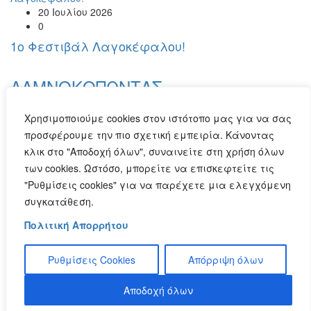
20 Ιουλίου 2026
0
1o Φεστιβάλ Λαγοκέφαλου!
ΛΑΜΝΟΚΟΠΩΝΤΑΣ
Χρησιμοποιούμε cookies στον ιστότοπο μας για να σας
προσφέρουμε την πιο σχετική εμπειρία. Κάνοντας
3 Ιουλίου 2026
κλικ στο "Αποδοχή όλων", συναινείτε στη χρήση όλων
0
των cookies. Ωστόσο, μπορείτε να επισκεφτείτε τις
Κρεμαστά κουδούνια
"Ρυθμίσεις cookies" για να παρέχετε μια ελεγχόμενη
συγκατάθεση.
Στείλτε e-mail στο : kavosnews@gmail.com
ή συμπληρώστε την ακόλουθη φόρμα
Πολιτική Απορρήτου
Ρυθμίσεις Cookies
Απόρριψη όλων
Copyright 2020 | All Rights Reserved | Κατασκευή ιστοσελίδων
Hi Web
Αποδοχή όλων