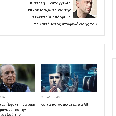
Επιστολή – καταγγελία
Νίκου Μαζιώτη για την
τελευταία απόρριψη
του αιτήματος αποφυλάκισής του
026
30 Ιουλίου 2026
ιάς: Έφυγε η δωρική
Κοίτα ποιος μιλάει… για AI!
ραγούδησε την
 τον λαό της