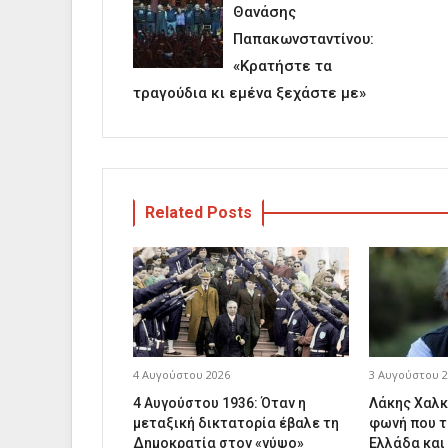
Θανάσης
Παπακωνσταντίνου:
«Κρατήστε τα
τραγούδια κι εμένα ξεχάστε με»
Related Posts
4 Αυγούστου 2026
3 Αυγούστου 2
4 Αυγούστου 1936: Όταν η
Λάκης Χαλκ
μεταξική δικτατορία έβαλε τη
φωνή που τ
Δημοκρατία στον «γύψο»
Ελλάδα και