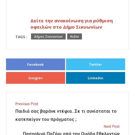
Δείτε την ανακοίνωση για ρύθμιση
οφειλών στο Δήμο Σικυωνίων
TAGS :
Δήμος Σικυωνίων
Κιάτο
Facebook
Twitter
Google+
Linkedin
Previous Post
Παιδιά σας βαράνε ντέφια…Σε τι συνίσταται το
κατεπείγον του πράγματος ;
Next Post
Πασχαλινό Παζάρι από την Ομάδα Εθελοντών