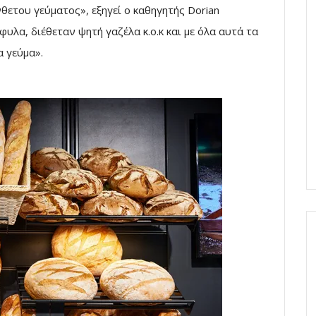
θετου γεύματος», εξηγεί ο καθηγητής Dorian
λα, διέθεταν ψητή γαζέλα κ.ο.κ και με όλα αυτά τα
 γεύμα».