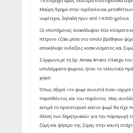
Τα επίμαχα όμως νεώτερα επιστημονικά ευρ
Μαύρη Έρημο στην Ιορδανία και μεταθέτουν
νωρίτερα, δηλαδή πριν από 14.000 χρόνια.
Οι επιστήμονες ανακάλυψαν δύο κτίσματα κα
πέτρινο τζάκι μέσα στο οποίο βρέθηκαν ψί
αποκάλυψε ενδείξεις κοσκινίσματος και ζυμ
Σύμφωνα με τη δρ. Amaia Arranz-Otaegu το
υπολείμματα ψωμιού, ήταν το τελευταίο πρά
χώρο.
Όπως εξηγεί «το ψωμί συνιστά έναν ισχυρό 
παρελθόντος και του παρόντος. Μας συνδέε
εκτιμά το προϊστορικό εκείνο ψωμί θα είχε 
άλεση των δημητριακών για την παραγωγή το
ζύμη και ψήσιμο της ζύμης στην καυτή στάχτη