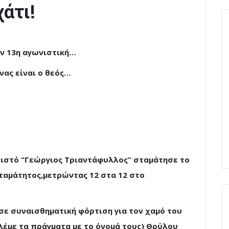
άτι!
ην 13η αγωνιστική…
νας είναι ο θεός…
ειστό “Γεώργιος Τριαντάφυλλος” σταμάτησε το
ταμάτητος,μετρώντας 12 στα 12 στο
σε συναισθηματική φόρτιση για τον χαμό του
 λέμε τα πράγματα με το όνομά τους) Θρύλου