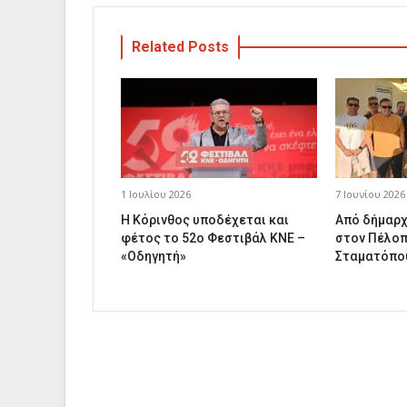
Related Posts
1 Ιουλίου 2026
7 Ιουνίου 2026
Η Κόρινθος υποδέχεται και
Από δήμαρχ
φέτος το 52ο Φεστιβάλ ΚΝΕ –
στον Πέλοπ
«Οδηγητή»
Σταματόπο