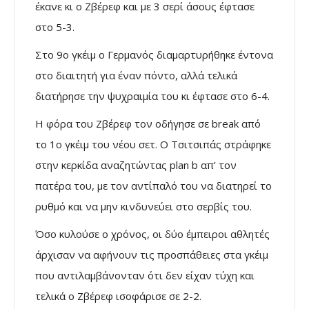
έκανε κι ο Ζβέρεφ και με 3 σερί άσους έφτασε
στο 5-3.
Στο 9ο γκέιμ ο Γερμανός διαμαρτυρήθηκε έντονα
στο διαιτητή για έναν πόντο, αλλά τελικά
διατήρησε την ψυχραιμία του κι έφτασε στο 6-4.
Η φόρα του Ζβέρεφ τον οδήγησε σε break από
το 1ο γκέιμ του νέου σετ. Ο Τσιτσιπάς στράφηκε
στην κερκίδα αναζητώντας plan b απ’ τον
πατέρα του, με τον αντίπαλό του να διατηρεί το
ρυθμό και να μην κινδυνεύει στο σερβίς του.
Όσο κυλούσε ο χρόνος, οι δύο έμπειροι αθλητές
άρχισαν να αφήνουν τις προσπάθειες στα γκέιμ
που αντιλαμβάνονταν ότι δεν είχαν τύχη και
τελικά ο Ζβέρεφ ισοφάρισε σε 2-2.