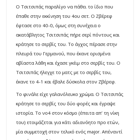
Ο Τσιτσιπάς παραλίγο να πάθει το ίδιο που
έπαθε στην εκκίνηση του 4ου σετ. Ο Ζβέρεφ
έφτασε στο 40-0, όμως στη συνέχεια ο
ακατάβλητος Τσιτσιπάς πήρε σερί πόντους και
κράτησε το σερβίς του. Το άγχος πέρασε στην
πλευρά του Γερμανού, που έκανε ορισμένα
αβίαστα λάθη και έχασε γκέιμ στο σερβίς του. Ο
Τσιτσιπάς ήλεγχε το ματς με το σερβίς του,
έκανε το 4-1 και έβαλε δύσκολα στον Ζβέρεφ.
Το φινάλε είχε γαλανόλευκο χρώμα. Ο Τσιτσιπάς
κράτησε το σερβίς του δύο φορές και έγραψε
ιστορία. Το νο4 στον κόσμο (έπειτα απ’ τη νίκη
του) ετοιμάζεται για κάτι αδιανόητο προ ετών,
μία συμμετοχή στον τελικό ενός major. Απέναντί