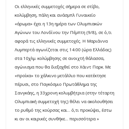
Οι ελληνικές συμμετοχές σήμερα σε στίβο,
κολύμβηση, πάλη και ανάσμπλ Γυναικείο
«άρωμα» έχει η 13η ημέρα των Ολυμπιακών
Αγώνων του Λονδίνου την Πέμπτη (9/8), σε ό,τι
αφορά τις ελληνικές συμμετοχές. Η Μαριάννα
Λυμπερτά αγωνίζεται στις 14:00 (ώρα Ελλάδας)
στα 10χλμ. κολύμβησης σε ανοιχτή θάλασσα,
αγώνισμα που θα διεξαχθεί στο Χάιντ Παρκ.
Με
«προίκα» το χάλκινο μετάλλιο που κατέκτησε
πέρυσι, στο Παγκόσμιο Πρωτάθλημα της
Σανγκάης, η 33χρονη κολυμβήτρια (στην τέταρτη
Ολυμπιακή συμμετοχή της) θέλει να ακολουθήσει
το ρυθμό της κούρσας και… ό,τι προκύψει, έστω
κι αν οι καιρικές συνθήκε… περισσότερα »