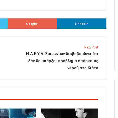
Google+
Linkedin
Next Post
Η Δ.Ε.Υ.Α. Σικυωνίων διαβεβαιώνει ότι
δεν θα υπάρξει πρόβλημα επάρκειας
νερού,στο Κιάτο