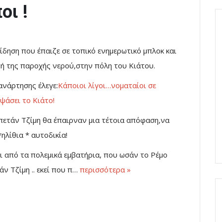
οι !
είδηση που έπαιζε σε τοπικό ενημερωτικό μπλοκ και
ή της παροχής νερού,στην πόλη του Κιάτου.
ανάρτησης έλεγε:
Κάποιοι λίγοι…νοματαίοι σε
ψάσει το Κιάτο!
απετάν Τζίμη θα έπαιρναν μια τέτοια απόφαση,να
λίθια * αυτοδικία!
τι από τα πολεμικά εμβατήρια, που ωσάν το Ρέμο
 Τζίμη .. εκεί που π…
περισσότερα »