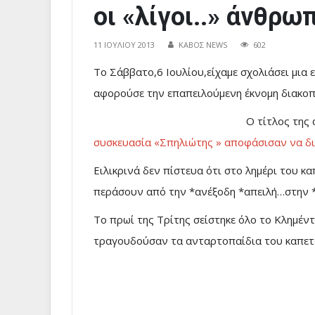
οι «λίγοι..» άνθρωπ
11 ΙΟΥΛΊΟΥ 2013
ΚΑΒΟΣ NEWS
602
Το Σάββατο,6 Ιουλίου,είχαμε σχολιάσει μια 
αφορούσε την επαπειλούμενη έκνομη διακοπ
Ο τίτλος της 
συσκευασία «Σπηλιώτης » αποφάσισαν να δι
Ειλικρινά δεν πίστευα ότι στο λημέρι του κ
περάσουν από την *ανέξοδη *απειλή…στην *η
Το πρωί της Τρίτης σείστηκε όλο το Κλημέν
τραγουδούσαν τα ανταρτοπαίδια του καπετάν