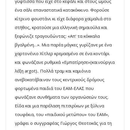
γύφτισσα που είχε στο κεφάλι και στους ώμους
ένα σάλι επαναστατικά κατακόκκινο. Φορούσε
κίτρινο φουστάνι κι είχε διάφορα χαϊμαλιά στο
στήθος, κρατούσε μια ελληνική σημαιούλα και
ξεφώνιζε τραγουδώντας: «Απ’ τα κόκκαλα
βγαλμένη…». Μια παρέα μάγκες γυρίζανε με ένα
χαρτονένιο Χίτλερ κρεμασμένο σε ένα κοντάρι
και φωνάζανε ρυθμικά «Εμπατίρησε»(καινούργια
λέξη argot).. Πολλά τραμ και καμιόνια
ανεβοκατέβαιναν τους κεντρικούς δρόμους
φορτωμένα παιδιά του ΕΑΜ-ΕΛΑΣ που
φωνάζανε συνθήματα των οργανώσεών τους.
Είδα και μια παρέλαση πιτσιρίκων με ξύλινα
τουφέκια, του «παιδικού μετώπου» του ΕΑΜ»,
γράφει ο συγγραφέας Γιώργος Θεοτοκάς για τη