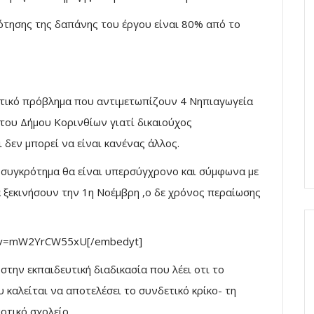
ησης της δαπάνης του έργου είναι 80% από το
στικό πρόβλημα που αντιμετωπίζουν 4 Νηπιαγωγεία
 του Δήμου Κορινθίων γιατί δικαιούχος
 δεν μπορεί να είναι κανένας άλλος.
συγκρότημα θα είναι υπερσύγχρονο και σύμφωνα με
α ξεκινήσουν την 1η Νοέμβρη ,ο δε χρόνος περαίωσης
h?v=mW2YrCW55xU[/embedyt]
την εκπαιδευτική διαδικασία που λέει οτι το
υ καλείται να αποτελέσει το συνδετικό κρίκο- τη
οτικό σχολείο.