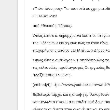
«Πελοπόννησος» Τα ποσοστά συγχρηματοδότ
ΕΤΠΑ και 20%
από Εθνικούς Πόρους.
Όπως είπε ο κ. Δήμαρχος,θα λύσει το στεγα
της Πόλης,ενώ επισήμανε πως το έργο είναι
επιχορήγησης από το ΕΣΠΑ είναι ο Δήμος και
Όπως είπε ο ανάδοχος κ. Παπαδόπουλος το 
τις τελευταίες προδιαγραφές.Οι εργασίες θ
αγγίζει τους 16 μήνες.
[embedyt] https://www.youtube.com/watc
Βεβαίως,υπάρχει και η άποψη εμπλεκομένων σ
Νηπιαγωγείο είναι μια εκπαιδευτική δομή πο
γέφυρα- ανάμεσα στην οικογένεια και το Δημ