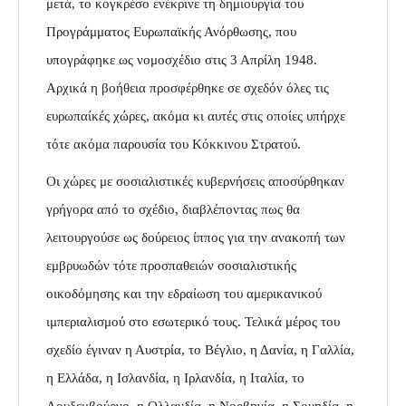
μετά, το κογκρέσο ενέκρινε τη δημιουργία του
Προγράμματος Ευρωπαϊκής Ανόρθωσης, που
υπογράφηκε ως νομοσχέδιο στις 3 Απρίλη 1948.
Αρχικά η βοήθεια προσφέρθηκε σε σχεδόν όλες τις
ευρωπαίκές χώρες, ακόμα κι αυτές στις οποίες υπήρχε
τότε ακόμα παρουσία του Κόκκινου Στρατού.
Οι χώρες με σοσιαλιστικές κυβερνήσεις αποσύρθηκαν
γρήγορα από το σχέδιο, διαβλέποντας πως θα
λειτουργούσε ως δούρειος ίππος για την ανακοπή των
εμβρυωδών τότε προσπαθειών σοσιαλιστικής
οικοδόμησης και την εδραίωση του αμερικανικού
ιμπεριαλισμού στο εσωτερικό τους. Τελικά μέρος του
σχεδίο έγιναν η Αυστρία, το Βέγλιο, η Δανία, η Γαλλία,
η Ελλάδα, η Ισλανδία, η Ιρλανδία, η Ιταλία, το
Λουξεμβούργο, η Ολλανδία, η Νορβηγία, η Σουηδία, η