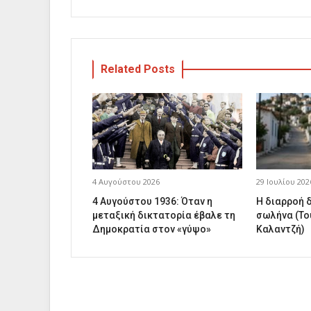
Related Posts
4 Αυγούστου 2026
29 Ιουλίου 202
4 Αυγούστου 1936: Όταν η
Η διαρροή 
μεταξική δικτατορία έβαλε τη
σωλήνα (Το
Δημοκρατία στον «γύψο»
Καλαντζή)