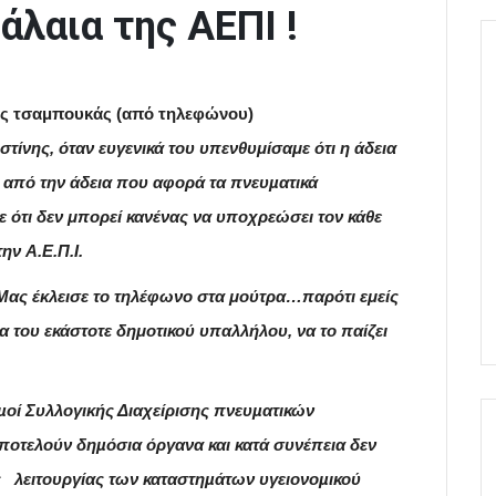
άλαια της ΑΕΠΙ !
ός τσαμπουκάς (από τηλεφώνου)
στίνης, όταν
ευγενικά
του υπενθυμίσαμε ότι η
άδεια
 από την άδεια που αφορά τα πνευµατικά
ότι δεν μπορεί κανένας να υποχρεώσει τον κάθε
 την
Α.Ε.Π.Ι.
Μας έκλεισε το τηλέφωνο στα μούτρα…παρότι εμείς
ητα του εκάστοτε δημοτικού υπαλλήλου, να
το
παίζει
µοί Συλλογικής Διαχείρισης πνευµατικών
 αποτελούν δηµόσια όργανα και κατά συνέπεια δεν
ης λειτουργίας των καταστηµάτων υγειονοµικού