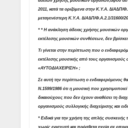
αδειών χρήσης µουσικών οργάνων,αφού αυτή
2011, κατά τα οριζόµενα στην Κ.Υ.Α. ∆ΙΑ∆Π/Φ
µεταγενέστερη Κ.Υ.Α. ∆ΙΑ∆Π/Φ.Α.2.1/31600/20
* * Η ανάκληση άδειας χρήσης µουσικών οργ
εκτέλεσης µουσικών συνθέσεων, δεν βρίσκει
Τι γίνεται στην περίπτωση που
ο ενδιαφερόμ
εκτέλεσης μουσικής από τους οργανισμούς σ
«ΑΥΤΟΔΙΑΧΕΙΡΙΣΗ» ;
Σε αυτή την περίπτωση
ο ενδιαφερόμενος
θα
Ν.1599/1986 ότι η μουσική που χρησιμοποιεί
δικαιούχους που δεν έχουν αναθέσει τη διαχ
οργανισμούς συλλογικής διαχείρισης και ειδ
* Ειδικά για την χρήση της απλής συσκευή
χωρίς ενισχυτή και πρόσθετα ηχεία σε οποι