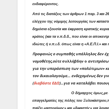
ενδιαφέροντος.
Από τις διατάξεις των άρθρων 1 παρ. 3 και 2
ελέγχου της νόµιµης λειτουργίας των κατασ
δηµόσια εξουσία και έκφραση κρατικής κυρια
κράτος (και τα ν.π.δ.δ., που είναι οι αποκεν
ιδιώτες ή ν.π.ι.δ. όπως είναι η
«Α.Ε.Π.Ι.» κα
Προφανώς ο συμπαθής υπάλληλος
δεν έχ
νομοθέτης,ούτε
συλλήβδην ο
αντιπρόσω
για την υπεράσπιση των «πολύτιμων» κεφ
τον δικαιολογούμε… ενδεχομένως δεν γν
(
διαβάστε ΕΔΩ
)…
για να καταλάβει ποιου
Ο δήμαρχος όμως
,με
επαγγελματίες της πόλης του Ξυλοκάστρου,π
παίζει
«αστυνόμος»
και
«δικαστής» για λογα