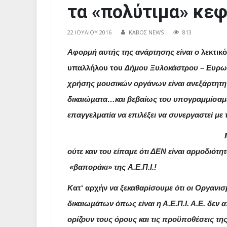
τα «πολύτιμα» κεφ
22 ΙΟΥΛΊΟΥ 2016
ΚΑΒΟΣ NEWS
813
Αφορμή αυτής της ανάρτησης είναι ο
λεκτικ
υπαλλήλου του
Δήμου Ξυλοκάστρου – Ευρω
χρήσης µουσικών οργάνων είναι ανεξάρτητη
δικαιώµατα…και βεβαίως του υπογραμμίσαμε 
επαγγελματία να επιλέξει να συνεργαστεί με
ούτε καν του είπαμε ότι ΔΕΝ είναι αρμοδιότ
«βαποράκι» της
Α.Ε.Π.Ι.
!
Κ
ατ
‘ αρχήν
να ξεκαθαρίσουμε ότι οι Οργανισ
δικαιωµάτων όπως είναι η Α.Ε.Π.Ι. Α.Ε. δεν
ορίζουν τους όρους και τις προϋποθέσεις τ