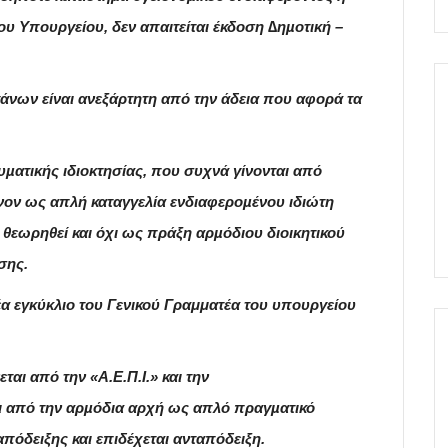
υ Υπουργείου, δεν απαιτείται έκδοση ∆ηµοτική –
άνων είναι ανεξάρτητη από την άδεια που αφορά τα
ατικής ιδιοκτησίας, που συχνά γίνονται από
νον ως απλή καταγγελία ενδιαφεροµένου ιδιώτη
 θεωρηθεί και όχι ως πράξη αρµόδιου διοικητικού
σης.
έα εγκύκλιο του Γενικού Γραμματέα του υπουργείου
εται από την
«Α.Ε.Π.Ι.» και την
ται από την αρµόδια αρχή ως απλό πραγµατικό
απόδειξης και επιδέχεται ανταπόδειξη.