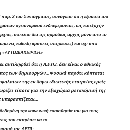
6 παρ. 2 του Συντάγµατος, συνάγεται ότι η εξουσία του
τημάτων υγειονοµικού ενδιαφέροντος, ως κατεξοχήν
ρχίας, ασκείται διά της αρµόδιας αρχής µόνο από το
τρωµένες καθύλη κρατικές υπηρεσίες) και όχι από
ι η «ΑΥΤΟΔΙΑΧΕΙΡΙΣΗ»
ει αντιληφθεί ότι η
Α.Ε.Π.Ι.
δεν είναι ο εθνικός
πος των δημιουργών…
Φυσικά παρότι
κόπτεται
αλαίων της εν λόγω ιδιωτικής εταιρείας,εμείς
ωρίζει τίποτα
για την εξωχώρια μετακόμισή της
ς υπερασπίζεται…
 δεδομένη την κοινωνική ευαισθησία του για τους
ως του επιτρέπει να το
ριασμό της
ΑΕΠΙ ;