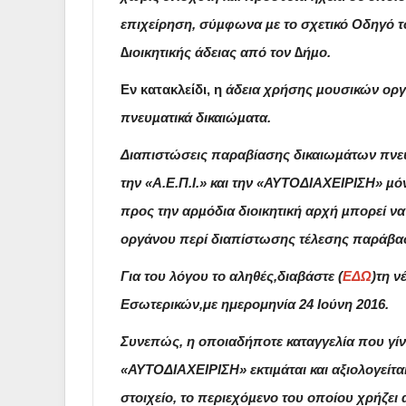
επιχείρηση, σύµφωνα µε το σχετικό Οδηγό το
∆ιοικητικής άδειας από τον ∆ήµο.
Εν κατακλείδι
, η
άδεια χρήσης µουσικών οργ
πνευµατικά δικαιώµατα.
Διαπιστώσεις παραβίασης δικαιωµάτων πνευµ
την
«Α.Ε.Π.Ι.» και την «ΑΥΤΟΔΙΑΧΕΙΡΙΣΗ»
µό
προς την αρµόδια διοικητική αρχή µπορεί να
οργάνου περί διαπίστωσης τέλεσης παράβα
Για του λόγου το αληθές,δ
ιαβάστε
(
ΕΔΩ
)
τη ν
Εσωτερικών,με ημερομηνία 24 Ιούνη 2016.
Συνεπώς, η οποιαδήποτε καταγγελία που γίν
«ΑΥΤΟΔΙΑΧΕΙΡΙΣΗ»
εκτιµάται και αξιολογεί
στοιχείο, το περιεχόµενο του οποίου χρήζει 