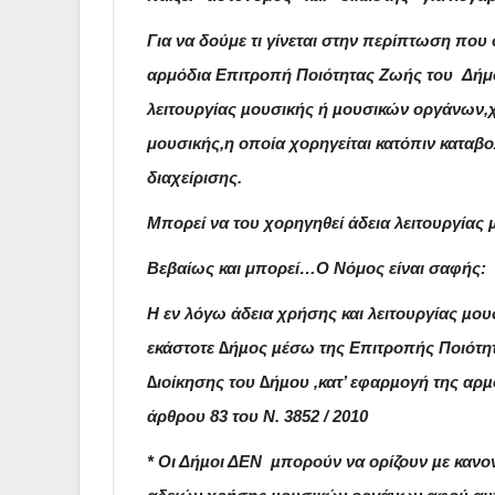
Για να δούμε τι γίνεται στην περίπτωση πο
αρμόδια Επιτροπή Ποιότητας Ζωής του Δή
λειτουργίας µουσικής ή µουσικών οργάνων,
μουσικής,
η οποία χορηγείται κατόπιν καταβ
διαχείρισης.
Μπορεί να του χορηγηθεί άδεια
λειτουργίας
Βεβαίως και μπορεί…
Ο Νόμος είναι σαφής:
Η εν λόγω άδεια χρήσης και λειτουργίας µου
εκάστοτε ∆ήµος µέσω της Επιτροπής Ποιότητ
∆ιοίκησης του ∆ήµου ,κατ’ εφαρµογή της αρµ
άρθρου 83 του Ν. 3852 / 2010
* Οι Δήµοι ΔΕΝ µπορούν να ορίζουν µε κανον