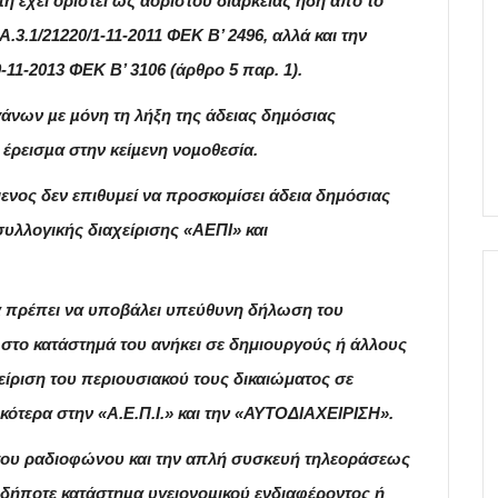
 έχει οριστεί ως αορίστου διαρκείας ήδη
από το
.Α.3.1/21220/1-11-2011 ΦΕΚ Β’ 2496, αλλά
και την
-11-2013 ΦΕΚ Β’ 3106 (άρθρο 5 παρ. 1).
άνων µε µόνη τη λήξη της άδειας δηµόσιας
 έρεισµα στην κείµενη νοµοθεσία.
ενος δεν επιθυμεί να προσκομίσει άδεια δημόσιας
υλλογικής διαχείρισης «ΑΕΠΙ» και
 πρέπει να υποβάλει υπεύθυνη δήλωση του
 στο κατάστημά του ανήκει σε δημιουργούς ή άλλους
είριση του περιουσιακού τους δικαιώματος σε
ικότερα στην «Α.Ε.Π.Ι.» και την «ΑΥΤΟΔΙΑΧΕΙΡΙΣΗ».
ς του ραδιοφώνου και την απλή συσκευή τηλεοράσεως
οδήποτε κατάστηµα υγειονοµικού ενδιαφέροντος ή