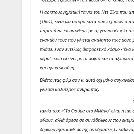
Η αριστουργηματική ταινία του Ντε Σίκα,που 
(1951), είναι μια σάτιρα κατά των ισχυρών αυτ
παραπάνω εν αντιθέσει με τη γενναιοδωρία τω
εναντίον τους που γίνεται αντιληπτό πως μόνο 
πλάσει έναν εντελώς διαφορετικό κόσμο -”ένα
μέρα” -ενώ εκείνοι με τα λεφτά και τα αξιώματ
και την καλοσύνη.
Βλέποντας φιλμ σαν κι αυτά όχι μόνο συγκινε
γίνεσαι καλύτερος άνθρωπος.
ταινία του: «”Το Θαύμα στο Μιλάνο” είναι η πι
φίλους, αλλά άρεσε σε συνάδελφους που εκτιμώ
δημιούργησε κάθε λογής αντιδράσεις.Ο καθένας 