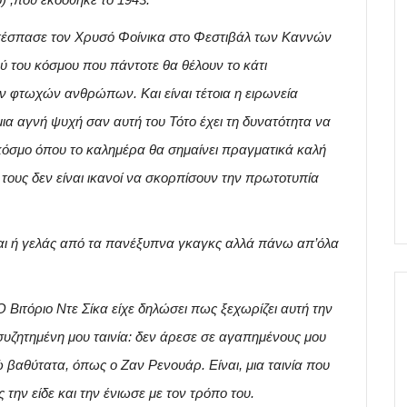
απέσπασε τον Χρυσό Φοίνικα στο Φεστιβάλ των Καννών
ού του κόσμου που πάντοτε θα θέλουν το κάτι
ν φτωχών ανθρώπων. Και είναι τέτοια η ειρωνεία
μια αγνή ψυχή σαν αυτή του Τότο έχει τη δυνατότητα να
 κόσμο όπου το καλημέρα θα σημαίνει πραγματικά καλή
ά τους δεν είναι ικανοί να σκορπίσουν την πρωτοτυπία
ίσαι ή γελάς από τα πανέξυπνα γκαγκς αλλά πάνω απ’όλα
Ο Βιτόριο Ντε Σίκα είχε δηλώσει πως ξεχωρίζει αυτή την
ο συζητημένη μου ταινία: δεν άρεσε σε αγαπημένους μου
 βαθύτατα, όπως ο Ζαν Ρενουάρ. Είναι, μια ταινία που
την είδε και την ένιωσε με τον τρόπο του.