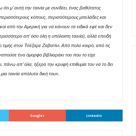
ότι μ’ αυτή την ταινία με συνδέει, ένας βαθύτατος
ε περισσότερους κόπους, περισσότερους μπελάδες και
κοί από την Αμερική για να κάνουν τα ειδικά εφέ και δεν
ρισσότερο απ’ όσο όλη η υπόλοιπη ταινία), αλλά επειδή
τιμής στον Τσέζαρε Ζαβατίνι. Από πολύ καιρό, από τις
απούσε ένα όμορφο βιβλιαράκι του που το είχε
ι, πάνω απ’ όλα, ήξερα την κρυφή επιθυμία του να το δει
μια ταινία απόλυτα δική του».
Google+
Linkedin