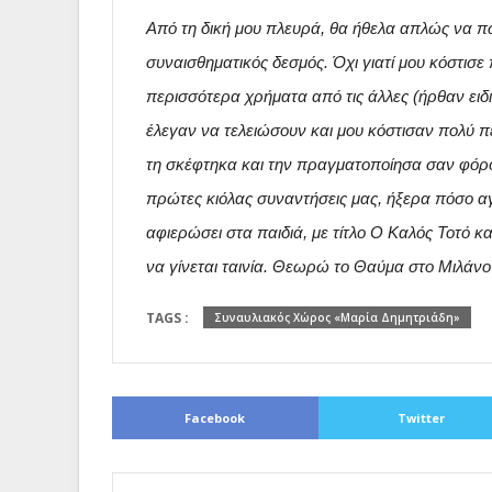
Από τη δική μου πλευρά, θα ήθελα απλώς να πω 
συναισθηματικός δεσμός. Όχι γιατί μου κόστισ
περισσότερα χρήματα από τις άλλες (ήρθαν ειδι
έλεγαν να τελειώσουν και μου κόστισαν πολύ πε
τη σκέφτηκα και την πραγματοποίησα σαν φόρο 
πρώτες κιόλας συναντήσεις μας, ήξερα πόσο αγ
αφιερώσει στα παιδιά, με τίτλο Ο Καλός Τοτό κα
να γίνεται ταινία. Θεωρώ το Θαύμα στο Μιλάνο 
TAGS :
Συναυλιακός Χώρος «Μαρία Δημητριάδη»
Facebook
Twitter