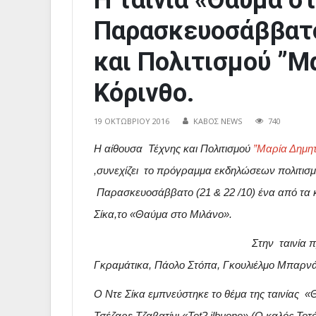
Η ταινία «Θαύμα σ
Παρασκευοσάββατο
και Πολιτισμού ”Μ
Κόρινθο.
19 ΟΚΤΩΒΡΊΟΥ 2016
ΚΑΒΟΣ NEWS
740
Η αίθουσα Τέχνης και Πολιτισμού
”Μαρία Δημητ
,συνεχίζει το πρόγραμμα εκδηλώσεων πολιτισμ
Παρασκευοσάββατο (21 & 22 /10) ένα από τα κ
Σίκα,το «Θαύμα στο Μιλάνο».
Στην ταινία 
Γκραμάτικα, Πάολο Στόπα, Γκουλιέλμο Μπαρ
Ο Ντε Σίκα εμπνεύστηκε το θέμα της ταινίας 
Τσέζαρε Τζαβατίνι «Tot? ilbuono» (Ο καλός Τοτ