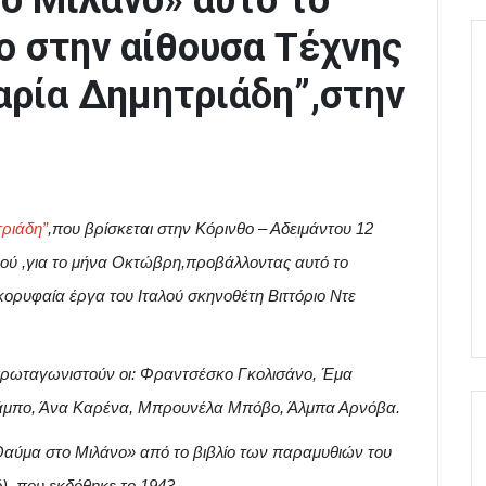
το Μιλάνο» αυτό το
 στην αίθουσα Τέχνης
αρία Δημητριάδη”,στην
ριάδη”
,που βρίσκεται στην Κόρινθο – Αδειμάντου 12
ού ,για το μήνα Οκτώβρη,προβάλλοντας αυτό το
ορυφαία έργα του Ιταλού σκηνοθέτη Βιττόριο Ντε
πρωταγωνιστούν οι: Φραντσέσκο Γκολισάνο, Έμα
νάμπο, Άνα Καρένα, Μπρουνέλα Μπόβο, Άλμπα Αρνόβα.
«Θαύμα στο Μιλάνο» από το βιβλίο των παραμυθιών του
ό) ,που εκδόθηκε το 1943.