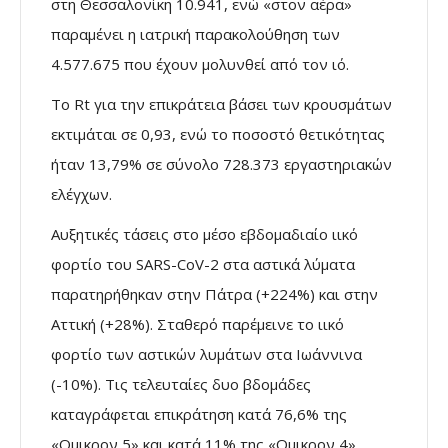
στη Θεσσαλονίκη 10.941, ενώ «στον αέρα»
παραμένει η ιατρική παρακολούθηση των
4.577.675 που έχουν μολυνθεί από τον ιό.
Το Rt για την επικράτεια βάσει των κρουσμάτων
εκτιμάται σε 0,93, ενώ το ποσοστό θετικότητας
ήταν 13,79% σε σύνολο 728.373 εργαστηριακών
ελέγχων.
Αυξητικές τάσεις στο μέσο εβδομαδιαίο ιικό
φορτίο του SARS-CoV-2 στα αστικά λύματα
παρατηρήθηκαν στην Πάτρα (+224%) και στην
Αττική (+28%). Σταθερό παρέμεινε το ιικό
φορτίο των αστικών λυμάτων στα Ιωάννινα
(-10%). Τις τελευταίες δυο βδομάδες
καταγράφεται επικράτηση κατά 76,6% της
«Ομικρον 5» και κατά 11% της «Ομικρον 4».