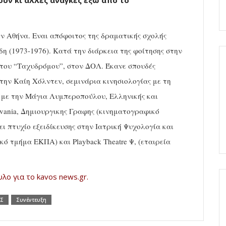
ουν κι άλλες ανάγκες έξω από το
ν Αθήνα. Εναι απόφοιτος της δραματικής σχολής
η (1973-1976). Κατά την διάρκεια της φοίτησης στην
 του “Ταχυδρόμου”, στον ΔΟΛ. Έκανε σπουδές
την Καίη Χόλντεν, σεμινάρια κινησιολογίας με τη
 με την Μάγια Λυμπεροπούλου, Ελληνικής και
ylvania, Δημιουργικης Γραφης (κινηματογραφικό
ει πτυχίο εξειδίκευσης στην Ιατρική Ψυχολογία και
κό τμήμα ΕΚΠΑ) και Playback Τheatre Ψ, (εταιρεία
ο για το kavos news.gr.
ΑΣ
Συνέντευξη