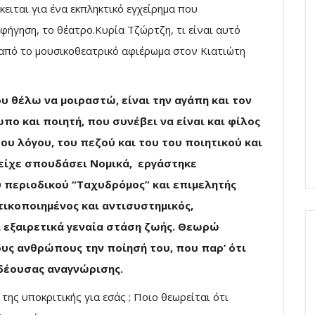
ιται για ένα εκπληκτικό εγχείρημα που
αφήγηση, το θέατρο.Κυρία Τζώρτζη, τι είναι αυτό
α από το μουσικοθεατρικό αφιέρωμα στον Κιατιώτη
υ θέλω να μοιραστώ, είναι την αγάπη και τον
ο και ποιητή, που συνέβει να είναι και φίλος
ου λόγου, του πεζού και του του ποιητικού και
 είχε σπουδάσει Νομικά, εργάστηκε
υ περιοδικού “Ταχυδρόμος” και επιμελητής
ικοποιημένος και αντισυστημικός,
ι εξαιρετικά γεναία στάση ζωής. Θεωρώ
ς ανθρώπους την ποίησή του, που παρ’ ότι
ς δέουσας αναγνώρισης.
 της υποκριτικής για εσάς ; Ποιο θεωρείται ότι