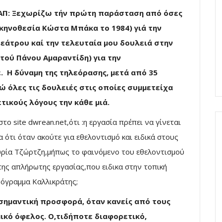
ΑΠ: Ξεχωρίζω τήν πρώτη παράσταση από όσες
κηνοθεσία Κώστα Μπάκα το 1984) γιά την
εάτρου καί την τελευταία μου δουλειά στην
τού Πάνου Αμαραντίδη) για την
 Η δύναμη της τηλεόρασης, μετά από 35
ώ όλες τις δουλειές στις οποίες συμμετείχα
τικούς λόγους την κάθε μιά.
ο site dwrean.net,ότι :η εργασία πρέπει να γίνεται
ότι όταν ακούτε για εθελοντισμό και ειδικά στους
Κυρία Τζώρτζη,μήπως το φαινόμενο του εθελοντισμού
ς της απλήρωτης εργασίας,που ειδικα στην τοπική
ρόγραμμα Καλλικράτης;
 σημαντική προσφορά, όταν κανείς από τους
ικό όφελος. Ο,τιδήποτε διαφορετικό,