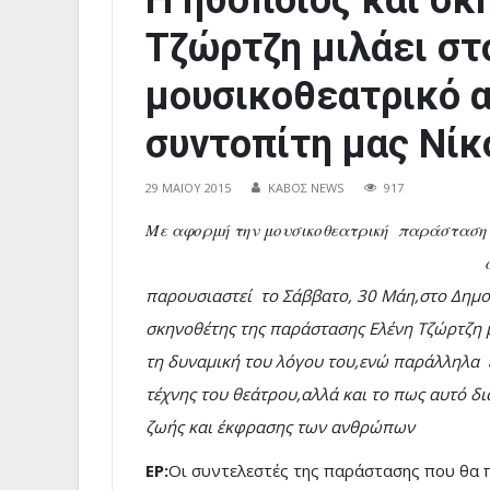
Η ηθοποιός και σκ
Τζώρτζη μιλάει στο
μουσικοθεατρικό 
συντοπίτη μας Νίκ
29 ΜΑΪ́ΟΥ 2015
ΚΑΒΟΣ NEWS
917
Με αφορμή την μουσικοθεατρική παράσταση «
παρουσιαστεί το Σάββατο, 30 Μάη,στο Δημο
σκηνοθέτης της παράστασης Ελένη Τζώρτζη μί
τη δυναμική του λόγου του,ενώ παράλληλα ε
τέχνης του θεάτρου,αλλά και το πως αυτό δ
ζωής και έκφρασης των ανθρώπων
ΕΡ:
Οι συντελεστές της παράστασης που θα 