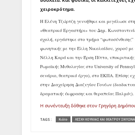
δουλειά. Και φυσικά, οι καλλιτέχνες έχ
χειροκρότημα.
Η Ελένη Τζώρτζη γεννήθηκε και μεγάλωσε στη
«Θεατρικό Εργαστήρι» του Δημ. Κωνσταντινίδ
σχολή, εργάστηκε στο τμήμα “φωτοσύνθεσης”
φωνητικής με την Έλλη Νικολαίδου, χορού με 
Νέλλη Καρά και την Έρση Πίττα, υποκριτικής
Ρωμαϊκής Μυθολογίας στο University of Penns
σενάριο, θεατρικό έργο), στο ΕΚΠΑ. Επίσης εχ
στην Διαχείρηση Διαζυγίου Γονέων (διαδικτυα
δραματικής έκφρασης και θεραπείας Παλμός).
Η συνέντευξη δόθηκε στον Γρηγόρη Δημόπουλ
TAGS :
Κιάτο
ΛΕΣΧΗ ΚΟΥΚΛΑΣ ΚΑΙ ΘΕΑΤΡΟΥ ΣΙΚΥΩΝ