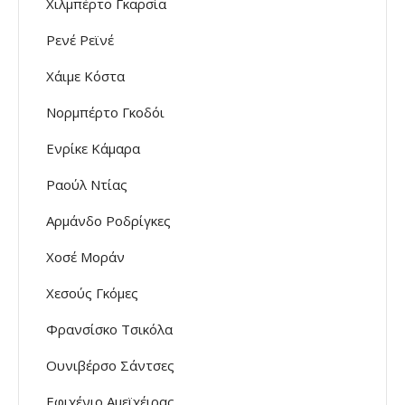
Χιλμπέρτο Γκαρσία
Ρενέ Ρεϊνέ
Χάιμε Κόστα
Νορμπέρτο Γκοδόι
Ενρίκε Κάμαρα
Ραούλ Ντίας
Αρμάνδο Ροδρίγκες
Χοσέ Μοράν
Χεσούς Γκόμες
Φρανσίσκο Τσικόλα
Ουνιβέρσο Σάντσες
Εφιχένιο Αμεϊχέιρας